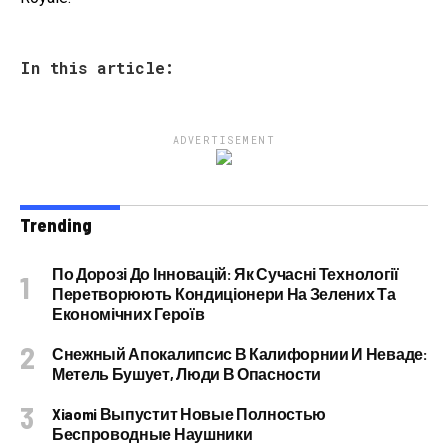
In this article:
ADVERTISEMENT
Trending
По Дорозі До Інновацій: Як Сучасні Технології
Перетворюють Кондиціонери На Зелених Та
Економічних Героїв
Снежный Апокалипсис В Калифорнии И Неваде:
Метель Бушует, Люди В Опасности
Xiaomi Выпустит Новые Полностью
Беспроводные Наушники