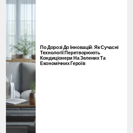
По Дорозі До Інновацій: Як Сучасні
Технології Перетворюють
Кондиціонери На Зелених Та
Економічних Героїв