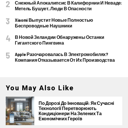
Снежный Апокалипсис В Калифорнии И Неваде:
Метель Бушует, Люди В Опасности
Xiaomi Выпустит Новые Полностью
Беспроводные Наушники
В Новой Зеландии Обнаружены Останки
Гигантского Пингвина
Apple Разочаровалась В Электромобилях?
Компания Отказывается От Их Производства
You May Also Like
По Дорозі До Інновацій: Як Сучасні
Технології Перетворюють
Кондиціонери На Зелених Та
Економічних Героїв