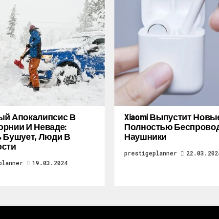
ый Апокалипсис В
Xiaomi Выпустит Новы
рнии И Неваде:
Полностью Беспрово
 Бушует, Люди В
Наушники
ости
prestigeplanner
22.03.202
planner
19.03.2024