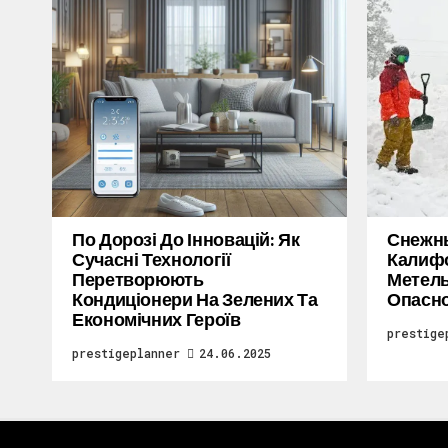
По Дорозі До Інновацій: Як
Снежн
Сучасні Технології
Калифо
Перетворюють
Метель
Кондиціонери На Зелених Та
Опасн
Економічних Героїв
prestige
prestigeplanner
24.06.2025