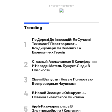
ADVERTISEMENT
Trending
По Дорозі До Інновацій: Як Сучасні
Технології Перетворюють
Кондиціонери На Зелених Та
Економічних Героїв
Снежный Апокалипсис В Калифорнии
И Неваде: Метель Бушует, Люди В
Опасности
Xiaomi Выпустит Новые Полностью
Беспроводные Наушники
В Новой Зеландии Обнаружены
Останки Гигантского Пингвина
Apple Разочаровалась В
Электромобилях? Компания