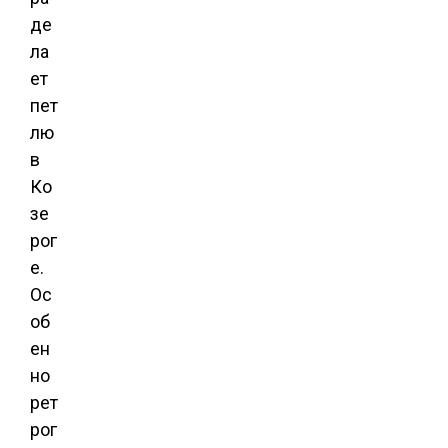
де
ла
ет
пет
лю
в
Ко
зе
рог
е.
Ос
об
ен
но
рет
рог