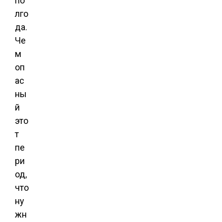
по
лго
да.
Че
м
оп
ас
ны
й
это
т
пе
ри
од,
что
ну
жн