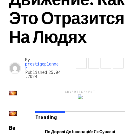
Это Отразится
НОВОСТИ
На Людях
By
prestigeplanne
r
Published
25.04
.2024
ADVERTISEMENT
Trending
Ве
По Дорозі До Інновацій: Як Сучасні