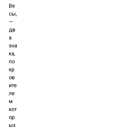
Ве
сы,
—
дв
а
зна
ка,
по
кр
ов
ите
ле
м
кот
ор
ых