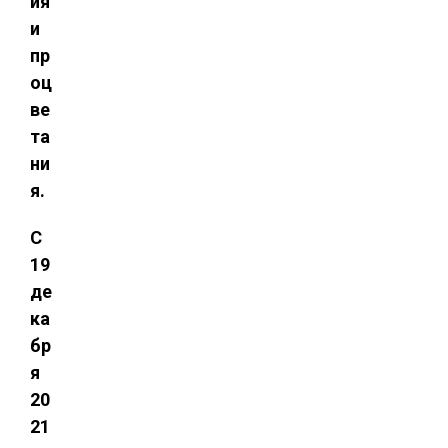
ия
и
пр
оц
ве
та
ни
я.
С
19
де
ка
бр
я
20
21