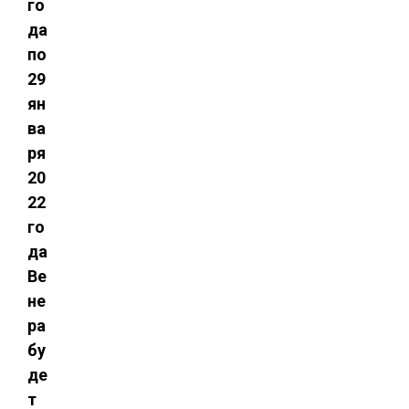
го
да
по
29
ян
ва
ря
20
22
го
да
Ве
не
ра
бу
де
т