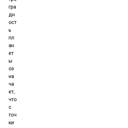
гра
дн
ост
ь
пл
ан
ет
ы
оз
на
ча
ет,
что
с
точ
ки