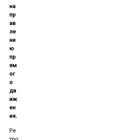
на
пр
ав
ле
ни
ю
пр
ям
ог
о
дв
иж
ен
ия.
Ре
тро