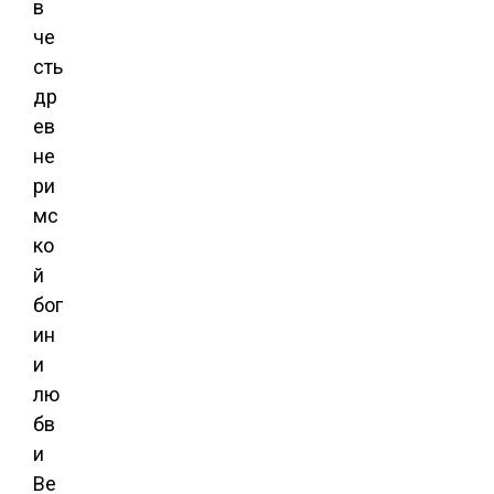
в
че
сть
др
ев
не
ри
мс
ко
й
бог
ин
и
лю
бв
и
Ве