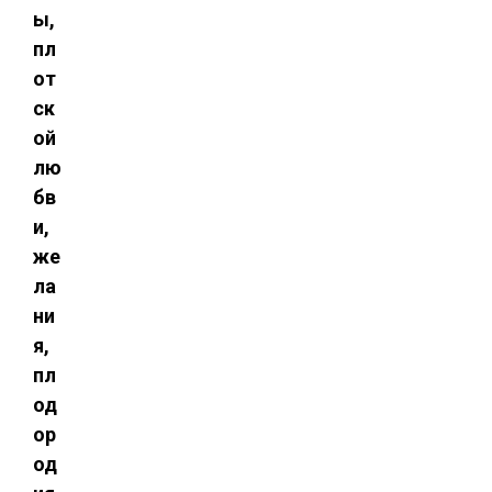
ы,
пл
от
ск
ой
лю
бв
и,
же
ла
ни
я,
пл
од
ор
од