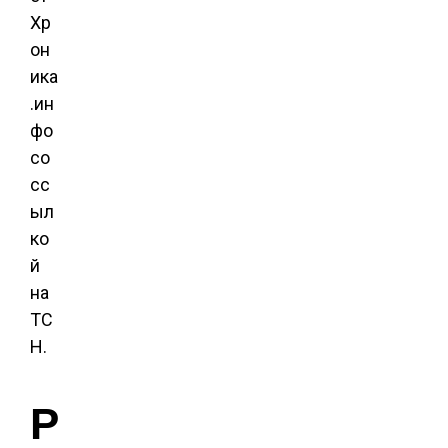
Хр
он
ика
.ин
фо
со
сс
ыл
ко
й
на
ТС
Н.
Р