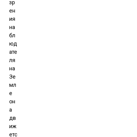
зр
ен
ия
на
бл
юд
ате
ля
на
Зе
мл
е
он
а
дв
иж
етс