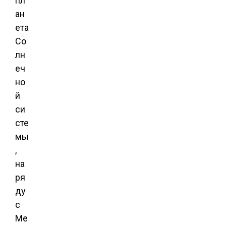
пл
ан
ета
Со
лн
еч
но
й
си
сте
мы
,
на
ря
ду
с
Ме