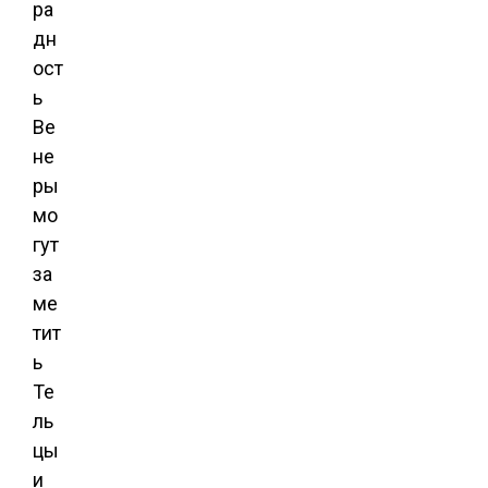
ра
дн
ост
ь
Ве
не
ры
мо
гут
за
ме
тит
ь
Те
ль
цы
и