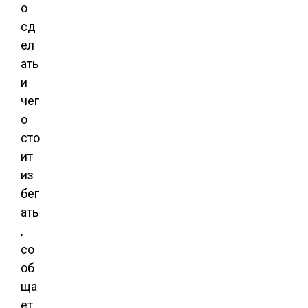
о
сд
ел
ать
и
чег
о
сто
ит
из
бег
ать
,
со
об
ща
ет