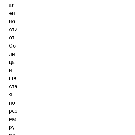
ал
ён
но
сти
от
Со
лн
ца
и
ше
ста
я
по
раз
ме
ру