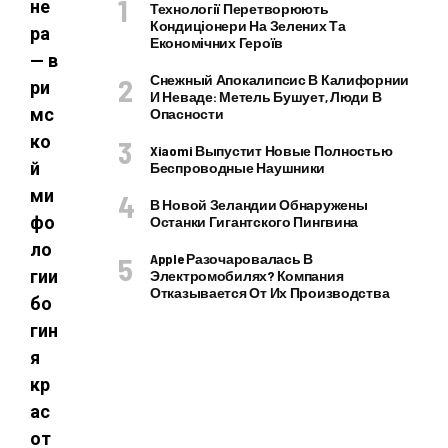
не
Технології Перетворюють
Кондиціонери На Зелених Та
ра
Економічних Героїв
— в
Снежный Апокалипсис В Калифорнии
ри
И Неваде: Метель Бушует, Люди В
мс
Опасности
ко
Xiaomi Выпустит Новые Полностью
й
Беспроводные Наушники
ми
В Новой Зеландии Обнаружены
фо
Останки Гигантского Пингвина
ло
Apple Разочаровалась В
гии
Электромобилях? Компания
Отказывается От Их Производства
бо
гин
я
кр
ас
от