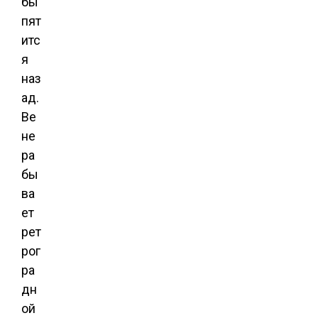
бы
пят
итс
я
наз
ад.
Ве
не
ра
бы
ва
ет
рет
рог
ра
дн
ой