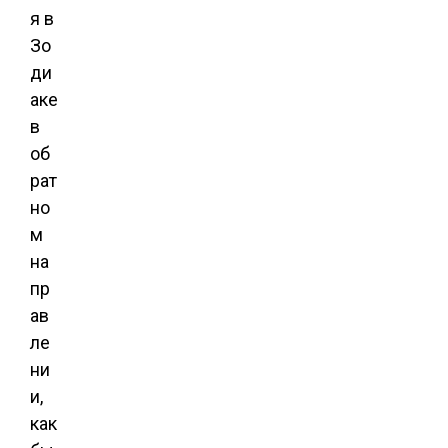
я в
Зо
ди
аке
в
об
рат
но
м
на
пр
ав
ле
ни
и,
как