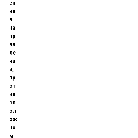
ен
ие
в
на
пр
ав
ле
ни
и,
пр
от
ив
оп
ол
ож
но
м