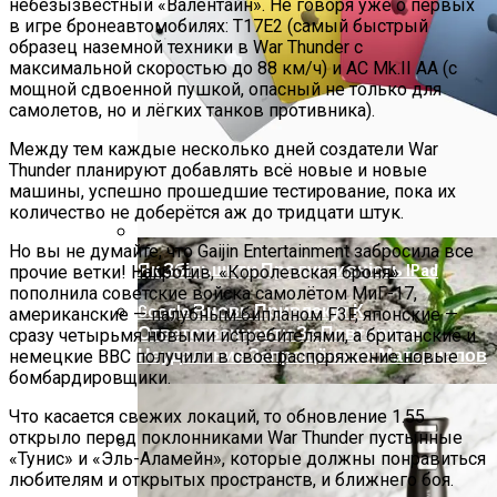
небезызвестный «Валентайн». Не говоря уже о первых
Телескоп «Хаббл» Показал Необычную
в игре бронеавтомобилях: T17E2 (самый быстрый
Галактику
образец наземной техники в War Thunder с
максимальной скоростью до 88 км/ч) и AC Mk.II AA (с
мощной сдвоенной пушкой, опасный не только для
самолетов, но и лёгких танков противника).
Между тем каждые несколько дней создатели War
Thunder планируют добавлять всё новые и новые
машины, успешно прошедшие тестирование, пока их
количество не доберётся аж до тридцати штук.
Но вы не думайте, что Gaijin Entertainment забросила все
Як Збільшити Продуктивність IPad
прочие ветки! Напротив, «Королевская броня»
пополнила советские войска самолётом МиГ-17,
Google Вновь Привлекут К
американские — палубным бипланом F3F, японские —
Ответственности За Повторное
сразу четырьмя новыми истребителями, а британские и
Неудаление Запрещённых Материалов
немецкие ВВС получили в своё распоряжение новые
бомбардировщики.
Что касается свежих локаций, то обновление 1.55
открыло перед поклонниками War Thunder пустынные
«Тунис» и «Эль-Аламейн», которые должны понравиться
любителям и открытых пространств, и ближнего боя.
Ученые Назвали Новую Смертельную