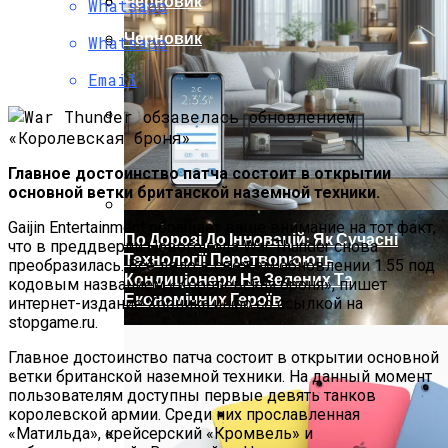
Черновик
Христова
Whatsapp
Ученые Назвали Новую Угрозу
Черновик
Whatsapp
Человечеству, Вызванную
Глобальным Потеплением
Как Изучать Библию
Email
Мир Зазеркалья
Главное достоинство патча состоит в открытии
основной ветки британской наземной техники.
Gaijin Entertainment обращает ваше внимание на тот факт,
По Дорозі До Інновацій: Як Сучасні
что в преддверии Нового года War Thunder снова
Технології Перетворюють
преобразилась. Всё дело в свежем обновлении 1.55 под
Кондиціонери На Зелених Та
кодовым названием «Королевская броня», пишет
Економічних Героїв
интернет-издание Хроника.инфо со ссылкой на
stopgame.ru.
Главное достоинство патча состоит в открытии основной
ветки британской наземной техники. На данный момент
пользователям доступны первые девять танков
королевской армии. Среди них прославленная
«Матильда», крейсерский «Кромвель» и