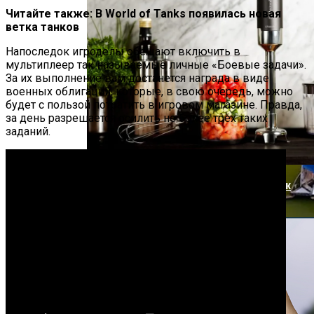
Угрозу Для Человечества
Читайте также: В World of Tanks появилась новая
ветка танков
Напоследок игроделы обещают включить в
мультиплеер так называемые личные «Боевые задачи».
За их выполнение вам достанется награда в виде
военных облигаций, которые, в свою очередь, можно
будет с пользой потратить в игровом магазине. Правда,
за день разрешается осилить не более трёх таких
заданий.
Идеальный Помощник На Кухне: Как
Выбрать Хороший Блендер
В Нидерландах Придумали Способ
Очистить Реки От Пластика