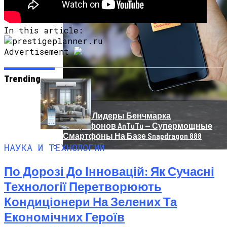
In this article:
Advertisement
Trending
Новые Лидеры Бенчмарка
Смартфонов AnTuTu — Супермощные
Смартфоны На Базе Snapdragon 888
НАУКА И ТЕХНОЛОГИИ
Китай Готовит Путешествие К Луне
По Дорозі До Інновацій: Як Сучасні
Технології Перетворюють
Кондиціонери На Зелених Та
Економічних Героїв