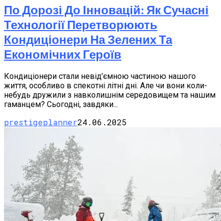
По Дорозі До Інновацій: Як Сучасні
Технології Перетворюють
Кондиціонери На Зелених Та
Економічних Героїв
Кондиціонери стали невід’ємною частиною нашого
життя, особливо в спекотні літні дні. Але чи вони коли-
небудь дружили з навколишнім середовищем та нашим
гаманцем? Сьогодні, завдяки...
prestigeplanner
24.06.2025