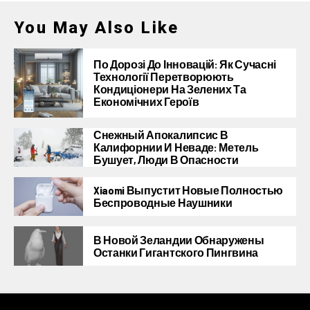
You May Also Like
По Дорозі До Інновацій: Як Сучасні
Технології Перетворюють
Кондиціонери На Зелених Та
Економічних Героїв
Снежный Апокалипсис В
Калифорнии И Неваде: Метель
Бушует, Люди В Опасности
Xiaomi Выпустит Новые Полностью
Беспроводные Наушники
В Новой Зеландии Обнаружены
Останки Гигантского Пингвина