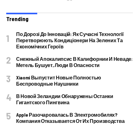
Trending
По Дорозі До Інновацій: Як Сучасні Технології
Перетворюють Кондиціонери На Зелених Та
Економічних Героїв
Снежный Апокалипсис В Калифорнии И Неваде:
Метель Бушует, Люди В Опасности
Xiaomi Выпустит Новые Полностью
Беспроводные Наушники
В Новой Зеландии Обнаружены Останки
Гигантского Пингвина
Apple Разочаровалась В Электромобилях?
Компания Отказывается От Их Производства