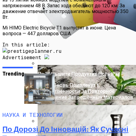
напряжением 48 В. Запас хода обещают до 120 км. За
Телескоп «Хаббл» Показал Необычную
движение отвечает электродвигатель мощностью 350
Галактику
Вт.
Mi HIMO Electric Bicycle T1 выпустят в июне. Цена
вопроса — 447 долларов США.
In this article:
Advertisement
Trending
Як Збільшити Продуктивність IPad
Google Вновь Привлекут К
Ответственности За Повторное
Неудаление Запрещённых Материалов
НАУКА И ТЕХНОЛОГИИ
По Дорозі До Інновацій: Як Сучасні
Ученые Назвали Новую Смертельную