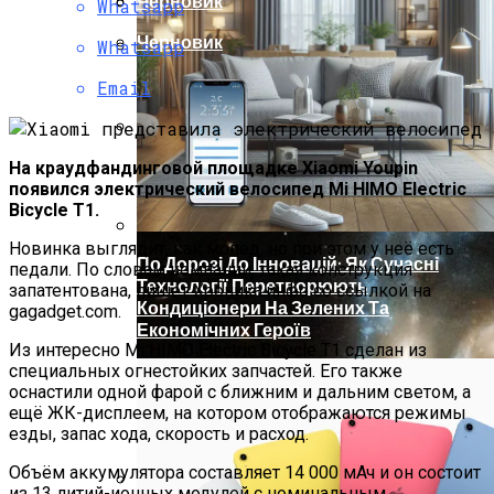
Черновик
Христова
Whatsapp
Ученые Назвали Новую Угрозу
Черновик
Whatsapp
Человечеству, Вызванную
Глобальным Потеплением
Как Изучать Библию
Email
Мир Зазеркалья
На краудфандинговой площадке Xiaomi Youpin
появился электрический велосипед Mi HIMO Electric
Bicycle T1.
Новинка выглядит, как мопед, но при этом у неё есть
По Дорозі До Інновацій: Як Сучасні
педали. По словам компании, такая конструкция
Технології Перетворюють
запатентована, пишет Хроника.инфо со ссылкой на
Кондиціонери На Зелених Та
gagadget.com.
Економічних Героїв
Из интересно Mi HIMO Electric Bicycle T1 сделан из
специальных огнестойких запчастей. Его также
оснастили одной фарой с ближним и дальним светом, а
ещё ЖК-дисплеем, на котором отображаются режимы
езды, запас хода, скорость и расход.
Объём аккумулятора составляет 14 000 мАч и он состоит
из 13 литий-ионных модулей с номинальным