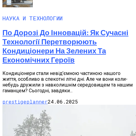
НАУКА И ТЕХНОЛОГИИ
По Дорозі До Інновацій: Як Сучасні
Технології Перетворюють
Кондиціонери На Зелених Та
Економічних Героїв
Кондиціонери стали невід’ємною частиною нашого
життя, особливо в спекотні літні дні. Але чи вони коли-
небудь дружили з навколишнім середовищем та нашим
гаманцем? Сьогодні, завдяки...
prestigeplanner
24.06.2025