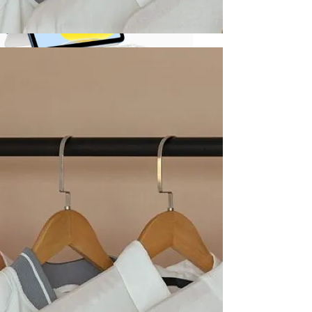
ости За Повторное Неудаление Запрещённых Материало
розу Для Человечества