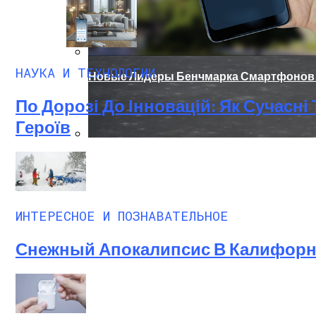
НАУКА И ТЕХНОЛОГИИ
Новые Лидеры Бенчмарка Смартфонов A
По Дорозі До Інновацій: Як Сучасн
Героїв
Китай Готовит Путешествие К Луне
ИНТЕРЕСНОЕ И ПОЗНАВАТЕЛЬНОЕ
Снежный Апокалипсис В Калифорни