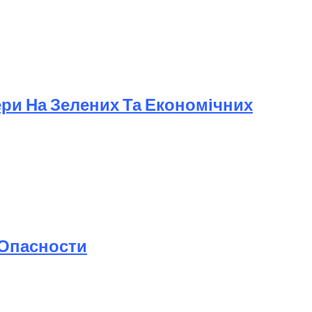
88
ери На Зелених Та Економічних
 Опасности