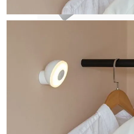
Як Збільшити Продуктивність IPad
Google Вновь Привлекут К Ответственн
Ученые Назвали Новую Смертельную Уг