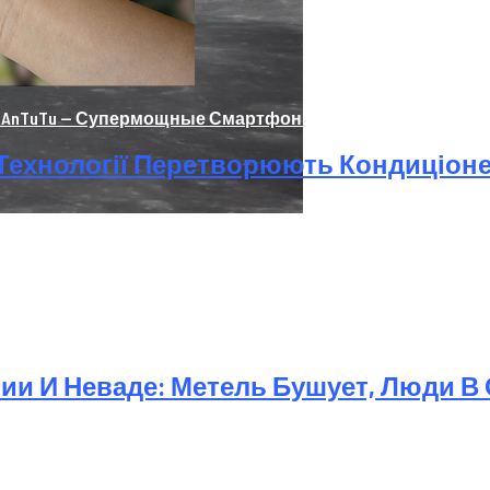
nTuTu — Супермощные Смартфоны На Базе Snapdragon 8
і Технології Перетворюють Кондиціон
и И Неваде: Метель Бушует, Люди В