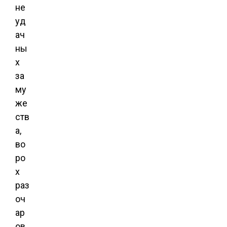
не
уд
ач
ны
х
за
му
же
ств
а,
во
ро
х
раз
оч
ар
ов