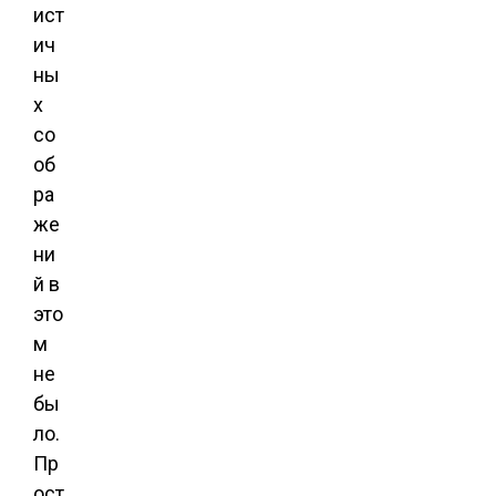
ист
ич
ны
х
со
об
ра
же
ни
й в
это
м
не
бы
ло.
Пр
ост