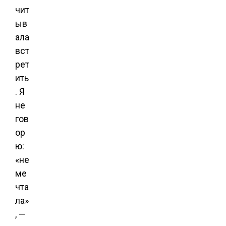
чит
ыв
ала
вст
рет
ить
. Я
не
гов
ор
ю:
«не
ме
чта
ла»
, —