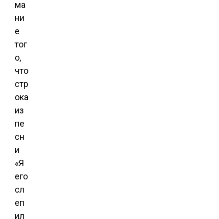
ма
ни
е
тог
о,
что
стр
ока
из
пе
сн
и
«Я
его
сл
еп
ил