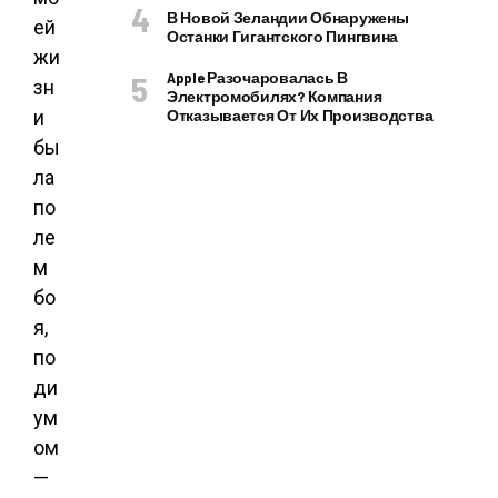
В Новой Зеландии Обнаружены
ей
Останки Гигантского Пингвина
жи
Apple Разочаровалась В
зн
Электромобилях? Компания
и
Отказывается От Их Производства
бы
ла
по
ле
м
бо
я,
по
ди
ум
ом
—