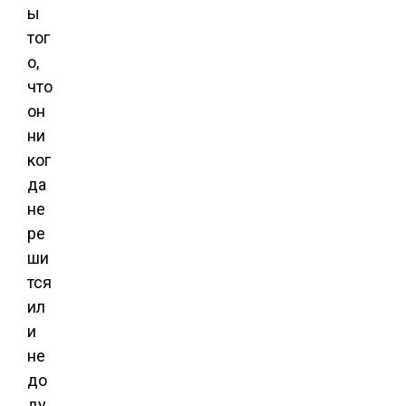
ы
тог
о,
что
он
ни
ког
да
не
ре
ши
тся
ил
и
не
до
ду