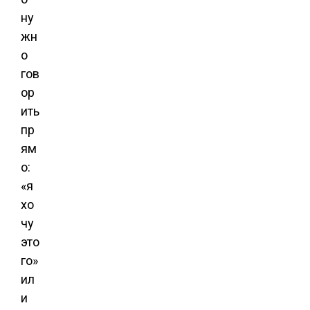
ну
жн
о
гов
ор
ить
пр
ям
о:
«я
хо
чу
это
го»
ил
и