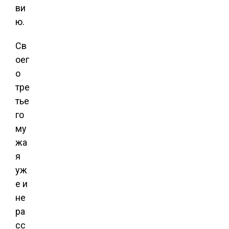
ви
ю.
Св
оег
о
тре
тье
го
му
жа
я
уж
е и
не
ра
сс