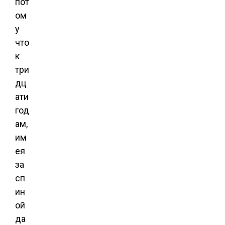
пот
ом
у
что
к
три
дц
ати
год
ам,
им
ея
за
сп
ин
ой
да