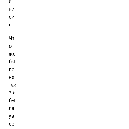
и,
ни
си
л.
Чт
о
же
бы
ло
не
так
? Я
бы
ла
ув
ер