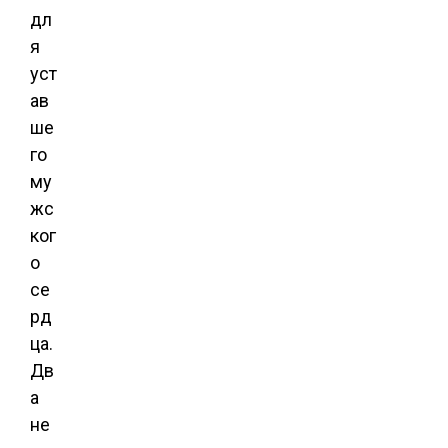
дл
я
уст
ав
ше
го
му
жс
ког
о
се
рд
ца.
Дв
а
не