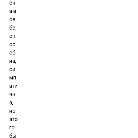
ен
а в
се
бе,
сп
ос
об
на,
си
мп
ати
чн
а,
но
это
го
бы