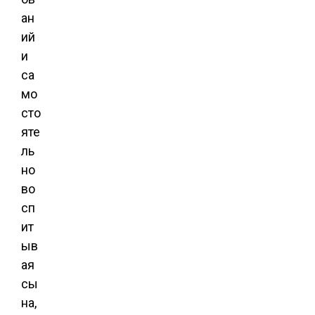
ан
ий
и
са
мо
сто
яте
ль
но
во
сп
ит
ыв
ая
сы
на,