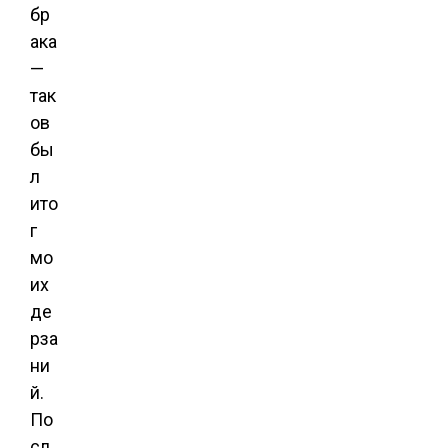
бр
ака
—
так
ов
бы
л
ито
г
мо
их
де
рза
ни
й.
По
сл