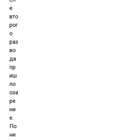
е
вто
рог
о
раз
во
да
пр
иш
ло
оза
ре
ни
е.
По
ни