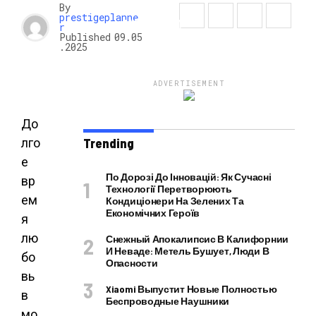
By
prestigeplanne
НОВОСТИ
r
Published
09.05
.2025
ADVERTISEMENT
До
лго
Trending
е
По Дорозі До Інновацій: Як Сучасні
вр
Технології Перетворюють
ем
Кондиціонери На Зелених Та
Економічних Героїв
я
лю
Снежный Апокалипсис В Калифорнии
И Неваде: Метель Бушует, Люди В
бо
Опасности
вь
Xiaomi Выпустит Новые Полностью
в
Беспроводные Наушники
мо