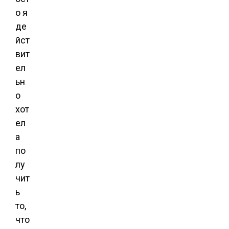
о я
де
йст
вит
ел
ьн
о
хот
ел
а
по
лу
чит
ь
то,
что