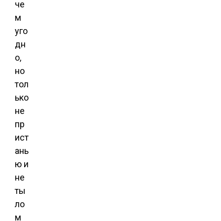
че
м
уго
дн
о,
но
тол
ько
не
пр
ист
ань
ю и
не
ты
ло
м