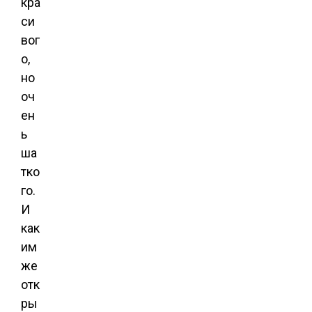
кра
си
вог
о,
но
оч
ен
ь
ша
тко
го.
И
как
им
же
отк
ры