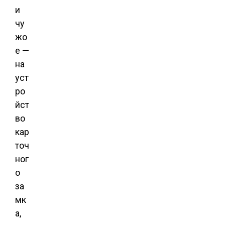
и
чу
жо
е —
на
уст
ро
йст
во
кар
точ
ног
о
за
мк
а,