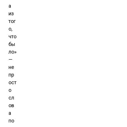
а
из
тог
о,
что
бы
ло»
—
не
пр
ост
о
сл
ов
а
по