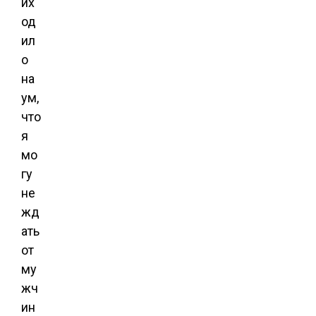
их
од
ил
о
на
ум,
что
я
мо
гу
не
жд
ать
от
му
жч
ин