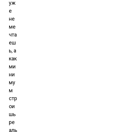
уж
е
не
ме
чта
еш
ь, а
как
ми
ни
му
м
стр
ои
шь
ре
аль