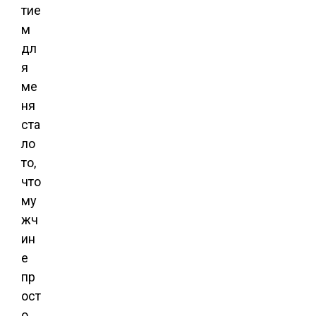
тие
м
дл
я
ме
ня
ста
ло
то,
что
му
жч
ин
е
пр
ост
о