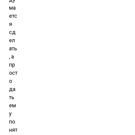
ма
етс
я
сд
ел
ать
, а
пр
ост
о
да
ть
ем
у
по
нят