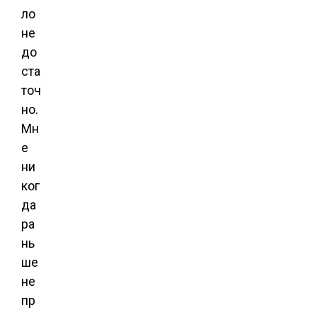
ло
не
до
ста
точ
но.
Мн
е
ни
ког
да
ра
нь
ше
не
пр