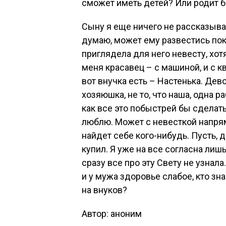
сможет иметь детей? Или родит б
Сыну я еще ничего не рассказывал
думаю, может ему развестись пок
приглядела для него невесту, хотя
меня красавец – с машиной, и с кв
вот внучка есть – Настенька. Дев
хозяюшка, не то, что наша, одна ра
как все это побыстрей бы сделать
люблю. Может с невесткой напря
найдет себе кого-нибудь. Пусть, 
купил. Я уже на все согласна лиш
сразу все про эту Свету не узнала
и у мужа здоровье слабое, кто зн
на внуков?
Автор: аноним