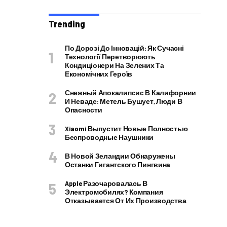
Trending
По Дорозі До Інновацій: Як Сучасні
Технології Перетворюють
Кондиціонери На Зелених Та
Економічних Героїв
Снежный Апокалипсис В Калифорнии
И Неваде: Метель Бушует, Люди В
Опасности
Xiaomi Выпустит Новые Полностью
Беспроводные Наушники
В Новой Зеландии Обнаружены
Останки Гигантского Пингвина
Apple Разочаровалась В
Электромобилях? Компания
Отказывается От Их Производства