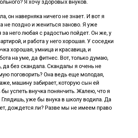
ольного? Я хочу здоровых внуков.
а, он наверняка ничего не знает. И вот я
а не поздно и жениться заново. Я уже
 за него любая с радостью пойдет. Он же, у
артирой, и работа у него хорошая. У соседки
очка хорошая, умница и красавица, и
бота на уме, да фитнес. Вот, только думаю,
, да без скандала. Скандалы я очень не
мую поговорить? Она ведь еще молодая,
даже, машину забирает, которую сын ей
ь бы успеть внучка понянчить. Жалею, что я
. Глядишь, уже бы внука в школу водила. Да
ает, дождется ли? Разве мы не имеем право