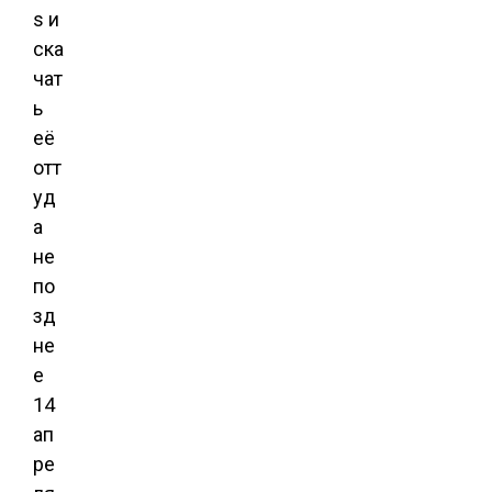
s и
ска
чат
ь
её
отт
уд
а
не
по
зд
не
е
14
ап
ре