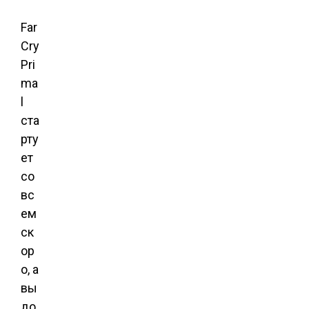
Far
Cry
Pri
ma
l
ста
рту
ет
со
вс
ем
ск
ор
о, а
вы
до