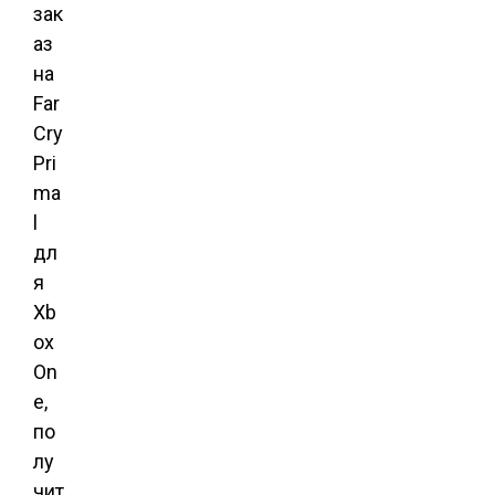
зак
аз
на
Far
Cry
Pri
ma
l
дл
я
Xb
ox
On
e,
по
лу
чит