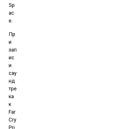
Sp
ac
e.
Пр
и
зап
ис
и
сау
нд
тре
ка
к
Far
Cry
Pri