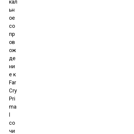
кал
ьн
ое
со
пр
ов
ож
де
ни
е к
Far
Cry
Pri
ma
l
со
чи