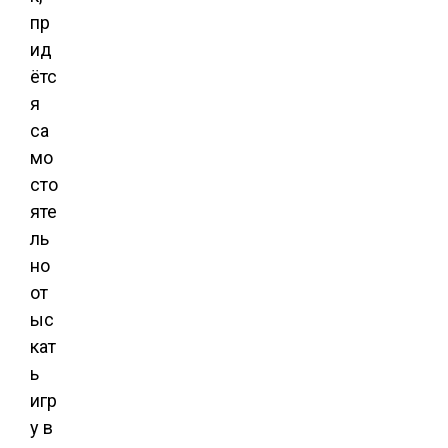
пр
ид
ётс
я
са
мо
сто
яте
ль
но
от
ыс
кат
ь
игр
у в