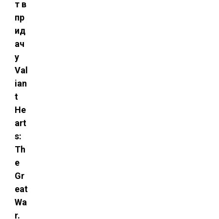
т в
пр
ид
ач
у
Val
ian
t
He
art
s:
Th
e
Gr
eat
Wa
r.