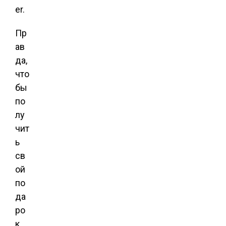
er.
Пр
ав
да,
что
бы
по
лу
чит
ь
св
ой
по
да
ро
к,