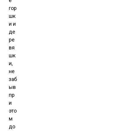
е
гор
шк
и и
де
ре
вя
шк
и,
не
заб
ыв
пр
и
это
м
до