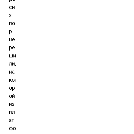
си
х
по
р
не
ре
ши
ли,
на
кот
ор
ой
из
пл
ат
фо