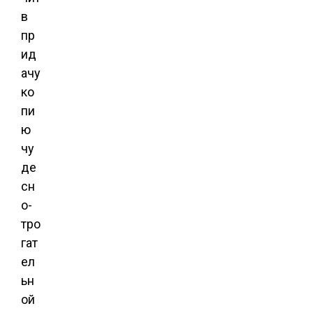
в
пр
ид
ачу
ко
пи
ю
чу
де
сн
о-
тро
гат
ел
ьн
ой