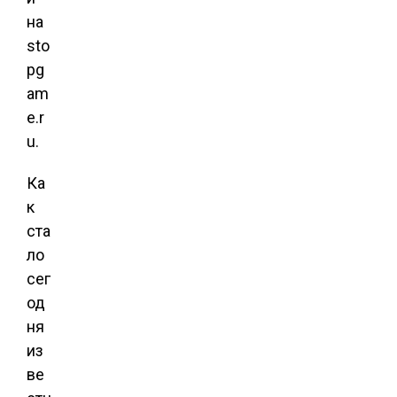
на
sto
pg
am
e.r
u.
Ка
к
ста
ло
сег
од
ня
из
ве