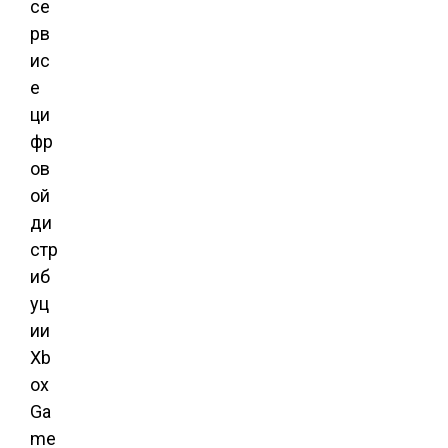
се
рв
ис
е
ци
фр
ов
ой
ди
стр
иб
уц
ии
Xb
ox
Ga
me