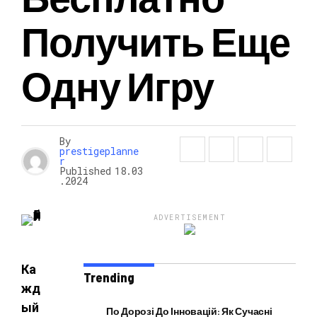
Получить Еще
НОВОСТИ
Одну Игру
By
prestigeplanne
r
Published
18.03
.2024
ADVERTISEMENT
Ка
Trending
жд
ый
По Дорозі До Інновацій: Як Сучасні