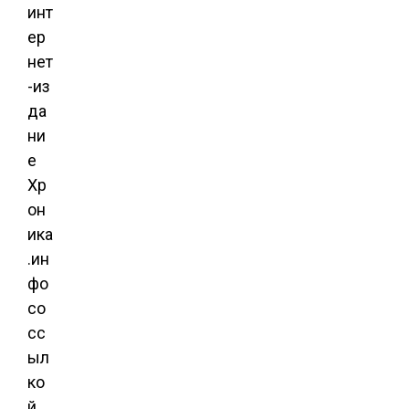
инт
ер
нет
-из
да
ни
е
Хр
он
ика
.ин
фо
со
сс
ыл
ко
й