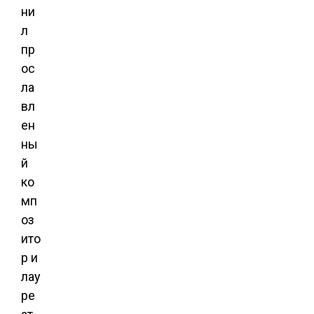
ни
л
пр
ос
ла
вл
ен
ны
й
ко
мп
оз
ито
р и
лау
ре