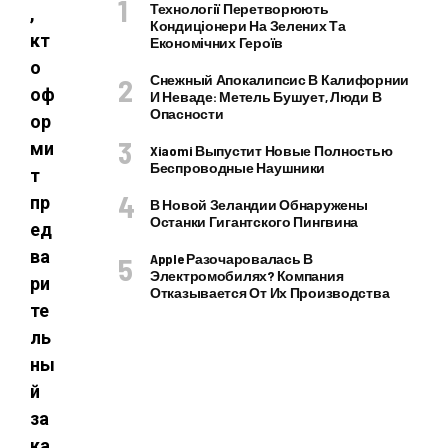
Технології Перетворюють
,
Кондиціонери На Зелених Та
кт
Економічних Героїв
о
Снежный Апокалипсис В Калифорнии
оф
И Неваде: Метель Бушует, Люди В
Опасности
ор
ми
Xiaomi Выпустит Новые Полностью
Беспроводные Наушники
т
пр
В Новой Зеландии Обнаружены
Останки Гигантского Пингвина
ед
ва
Apple Разочаровалась В
Электромобилях? Компания
ри
Отказывается От Их Производства
те
ль
ны
й
за
ка