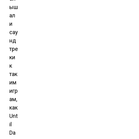
ыш
ал
и
сау
нд
тре
ки
к
так
им
игр
ам,
как
Unt
il
Da