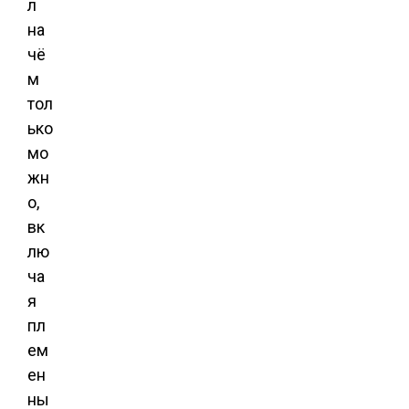
л
на
чё
м
тол
ько
мо
жн
о,
вк
лю
ча
я
пл
ем
ен
ны