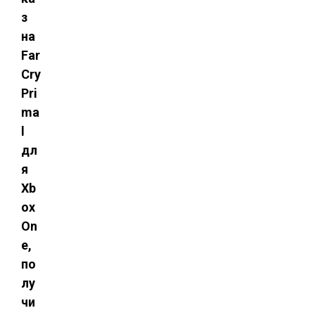
з
на
Far
Cry
Pri
ma
l
дл
я
Xb
ox
On
e,
по
лу
чи