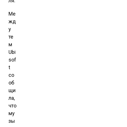
ля.
Ме
жд
у
те
м
Ubi
sof
t
со
об
щи
ла,
что
му
зы