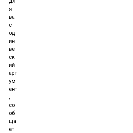
дл
я
ва
с
од
ин
ве
ск
ий
арг
ум
ент
,
со
об
ща
ет