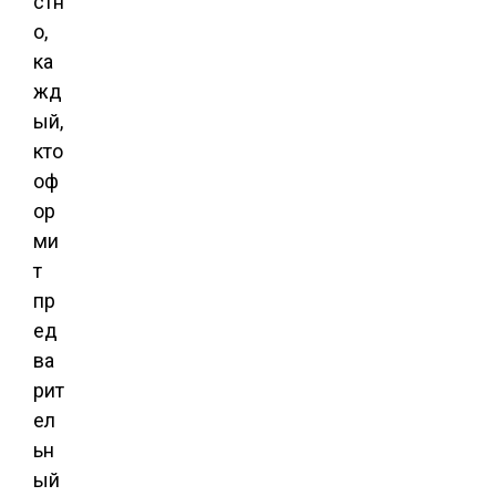
стн
о,
ка
жд
ый,
кто
оф
ор
ми
т
пр
ед
ва
рит
ел
ьн
ый