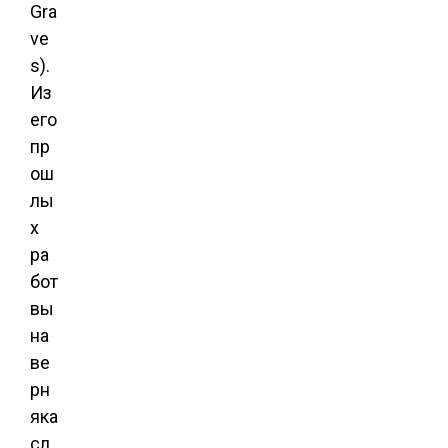
Gra
ve
s).
Из
его
пр
ош
лы
х
ра
бот
вы
на
ве
рн
яка
сл