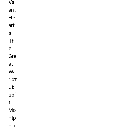
Vali
ant
He
art
s:
Th
e
Gre
at
Wa
r от
Ubi
sof
t
Mo
ntp
elli