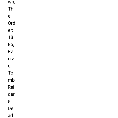
wn,
Th
e
Ord
er:
18
86,
Ev
olv
e,
To
mb
Rai
der
и
De
ad