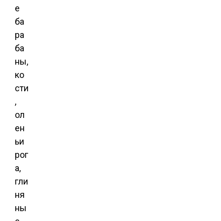
е
ба
ра
ба
ны,
ко
сти
,
ол
ен
ьи
рог
а,
гли
ня
ны