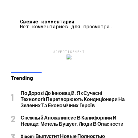
Свежие комментарии
Нет комментариев для просмотра.
ADVERTISEMENT
Trending
По Дорозі До Інновацій: Як Сучасні
Технології Перетворюють Кондиціонери На
Зелених Та Економічних Героїв
Снежный Апокалипсис В Калифорнии И
Неваде: Метель Бушует, Люди В Опасности
Xiaomi Выпустит Новые Полностью